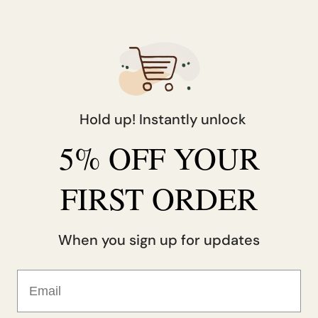
Autriche
EUR (€)
Belgique
EUR (€)
Canada
CAD ($)
Hold up! Instantly unlock
Corée du Sud
KRW (₩)
5% OFF YOUR
Danemark
DKK (kr.)
Émirats arabes unis
AED (د.إ)
FIRST ORDER
Espagne
EUR (€)
When you sign up for updates
États-Unis
USD ($)
Email
Finlande
EUR (€)
France
EUR (€)